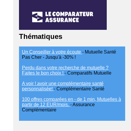
Thématiques
Un Conseiller à votre écoute
- Mutuelle Santé
Pas Cher - Jusqu'à -30% !
Perdu dans votre recherche de mutuelle ?
Faites le bon choix !
- Comparatifs Mutuelle
A voir ! avoir une complémentaire santé
personnalisée!
- Complémentaire Santé
100 offres comparées en - de 1 min, Mutuelles à
partir de 12 EUR/mois.
- Assurance
Complémentaire