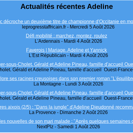
Actualités récentes Adeline
ic décroche un deuxième titre de championne d'Occitanie en mo
leprogresstaffricain.fr - Mercredi 5 Août 2026
Défi mobilité : marchez, montez, roulez
L'Ardennais - Mardi 4 Août 2026
Faverois | Mariage. Adeline et Yannick
L'Est Républicain - Mardi 4 Août 2026
er-sous-Cholet. Gérald et Adeline Pineau, famille d'accueil Ou
olet. Gérald et Adeline Pineau, famille d'accueil Ouest-France
ore ses racines creusoises dans son premier roman "L'équilibr
La Montagne - Lundi 3 Août 2026
er-sous-Cholet. Gérald et Adeline Pineau, famille d'accueil Ou
olet. Gérald et Adeline Pineau, famille d'accueil Ouest-France
ires aixois (2/5) : "Dans la jungle" d'Adeline Dieudonné reco
La Provence - Dimanche 2 Août 2026
es nouvelles de son mari malade : "Après quelques semaines de
NextPlz - Samedi 1 Août 2026